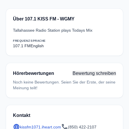
Über 107.1 KISS FM - WGMY
Tallahassee Radio Station plays Todays Mix
FREQUENZ
SPRACHE
107.1 FM
English
Hörerbewertungen
Bewertung schreiben
Noch keine Bewertungen. Seien Sie der Erste, der seine
Meinung teilt!
Kontakt
language
call
kissfm1071.iheart.com
(850) 422-2107