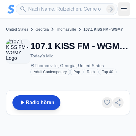
Zum Hauptinhalt springen
Sender suchen
menu
search
arrow_forward
chevron_right
chevron_right
chevron_right
United States
Georgia
Thomasville
107.1 KISS FM - WGMY
107.1 KISS FM - WGMY - FM 107.1 - Thomasville, GA
Today's Mix
place
Thomasville, Georgia, United States
Adult Contemporary
Pop
Rock
Top 40
play_arrow
favorite
share
Radio hören