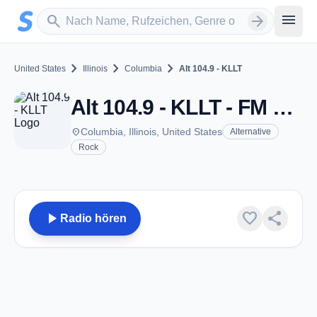
Zum Hauptinhalt springen
Sender suchen
menu
search
arrow_forward
chevron_right
chevron_right
chevron_right
United States
Illinois
Columbia
Alt 104.9 - KLLT
Alt 104.9 - KLLT - FM 104.9 - Columbia, IL
place
Columbia, Illinois, United States
Alternative
Rock
play_arrow
favorite
share
Radio hören