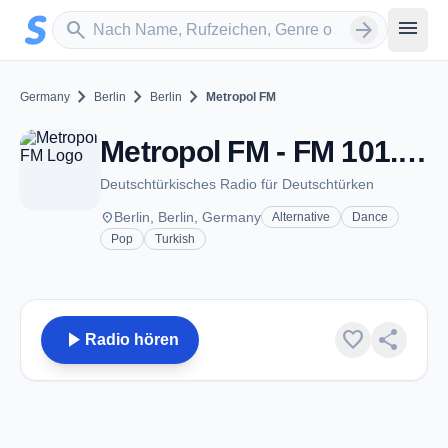
Zum Hauptinhalt springen
Sender suchen
menu
search
arrow_forward
chevron_right
chevron_right
chevron_right
Germany
Berlin
Berlin
Metropol FM
Metropol FM - FM 101.9 - Berlin
Deutschtürkisches Radio für Deutschtürken
place
Berlin, Berlin, Germany
Alternative
Dance
Pop
Turkish
play_arrow
favorite
share
Radio hören