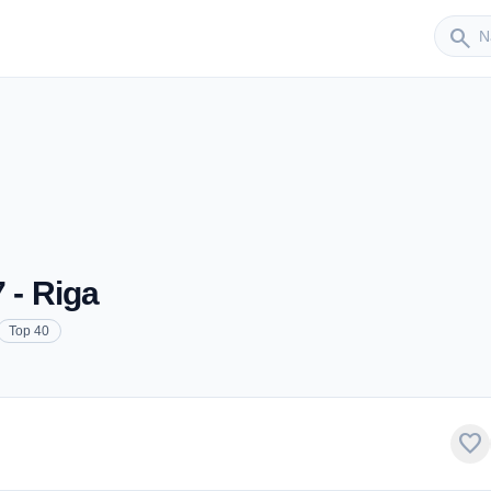
Sender
search
 - Riga
Top 40
favorite