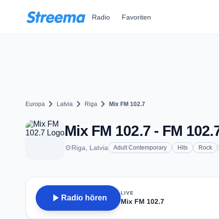
Zum Hauptinhalt springen
Radio
Favoriten
chevron_right
chevron_right
chevron_right
Europa
Latvia
Riga
Mix FM 102.7
Mix FM 102.7 - FM 102.7
place
Riga, Latvia
Adult Contemporary
Hits
Rock
LIVE
play_arrow
Radio hören
Mix FM 102.7