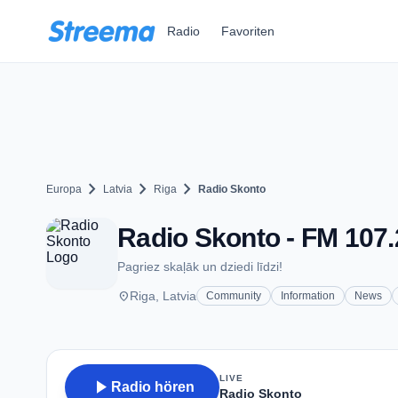
Zum Hauptinhalt springen
Radio
Favoriten
chevron_right
chevron_right
chevron_right
Europa
Latvia
Riga
Radio Skonto
Radio Skonto - FM 107.
Pagriez skaļāk un dziedi līdzi!
place
Riga, Latvia
Community
Information
News
LIVE
play_arrow
Radio hören
Radio Skonto