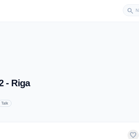
Sender
search
2 - Riga
Talk
favorite