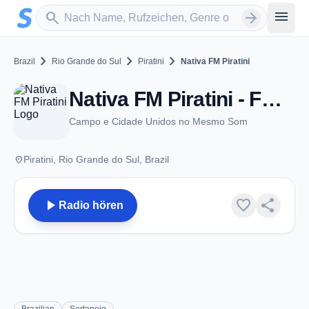
Zum Hauptinhalt springen
Sender suchen
menu
search
arrow_forward
chevron_right
chevron_right
chevron_right
Brazil
Rio Grande do Sul
Piratini
Nativa FM Piratini
Nativa FM Piratini - FM 94.1 - Piratini
Campo e Cidade Unidos no Mesmo Som
place
Piratini, Rio Grande do Sul, Brazil
play_arrow
favorite
share
Radio hören