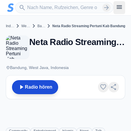
Zum Hauptinhalt springen
Sender suchen
menu
search
arrow_forward
chevron_right
chevron_right
chevron_right
Indonesia
West Java
Bandung
Neta Radio Streaming Pertuni Kab Bandung
Neta Radio Streaming Pertuni Kab Bandung - Bandung
place
Bandung, West Java, Indonesia
play_arrow
favorite
share
Radio hören