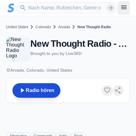
Zum Hauptinhalt springen
Sender suchen
menu
search
arrow_forward
chevron_right
chevron_right
chevron_right
United States
Colorado
Arvada
New Thought Radio
New Thought Radio - Arvada, CO
Brought to you by Live365!
place
Arvada, Colorado, United States
play_arrow
favorite
share
Radio hören