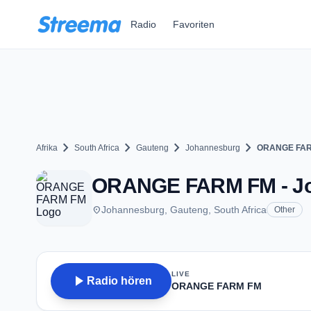
Zum Hauptinhalt springen
Radio
Favoriten
chevron_right
chevron_right
chevron_right
chevron_right
Afrika
South Africa
Gauteng
Johannesburg
ORANGE FA
ORANGE FARM FM - J
place
Johannesburg, Gauteng, South Africa
Other
LIVE
play_arrow
Radio hören
ORANGE FARM FM