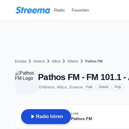
Zum Hauptinhalt springen
Radio
Favoriten
chevron_right
chevron_right
chevron_right
chevron_right
Europa
Greece
Attica
Athens
Pathos FM
Pathos FM - FM 101.1 -
place
Athens, Attica, Greece
Folk
Greek
Pop
LIVE
play_arrow
Radio hören
Pathos FM