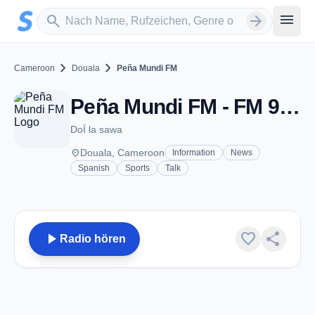
Zum Hauptinhalt springen
Sender suchen
menu
search
arrow_forward
chevron_right
chevron_right
Cameroon
Douala
Peña Mundi FM
Peña Mundi FM - FM 92.6 - Douala
DoÏ la sawa
place
Douala, Cameroon
Information
News
Spanish
Sports
Talk
play_arrow
favorite
share
Radio hören