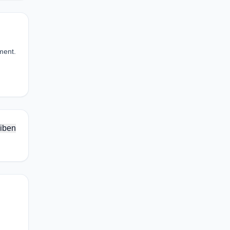
ment.
iben