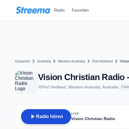
Zum Hauptinhalt springen
Radio
Favoriten
chevron_right
chevron_right
chevron_right
chevron_right
Ozeanien
Australia
Western Australia
Port Hedland
Visio
Vision Christian Radio 
place
Port Hedland, Western Australia, Australia
Chri
LIVE
play_arrow
Radio hören
Vision Christian Radio