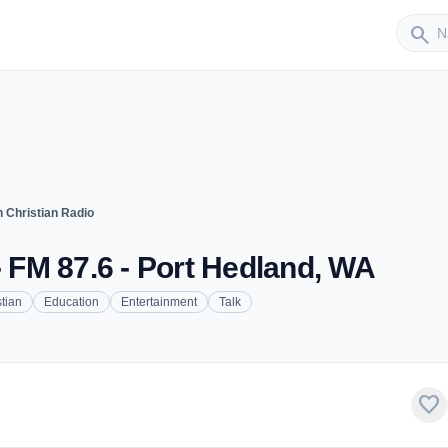
Sender
search
n Christian Radio
- FM 87.6 - Port Hedland, WA
stian
Education
Entertainment
Talk
favorite