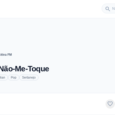
Sender
search
itiva FM
- Não-Me-Toque
lian
Pop
Sertanejo
favorite