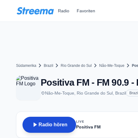
Zum Hauptinhalt springen
Radio
Favoriten
chevron_right
chevron_right
chevron_right
chevron_right
Südamerika
Brazil
Rio Grande do Sul
Não-Me-Toque
Pos
Positiva FM - FM 90.9 
place
Não-Me-Toque, Rio Grande do Sul, Brazil
Brazi
LIVE
play_arrow
Radio hören
Positiva FM