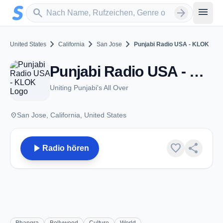
Zum Hauptinhalt springen
Sender suchen
menu
search
arrow_forward
chevron_right
chevron_right
chevron_right
United States
California
San Jose
Punjabi Radio USA - KLOK
Punjabi Radio USA - KLOK - AM 1170 - San Jose, CA
Uniting Punjabi's All Over
place
San Jose, California, United States
play_arrow
favorite
share
Radio hören