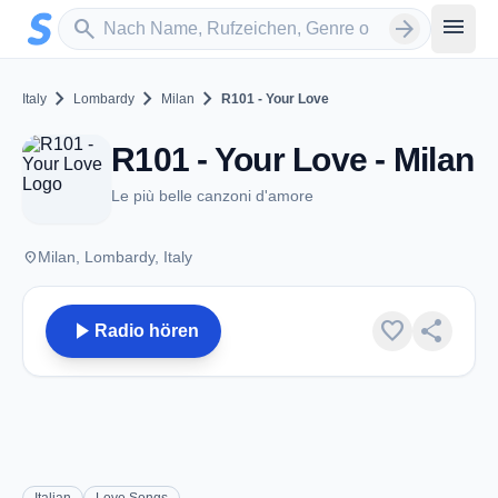
Zum Hauptinhalt springen
Sender suchen
menu
search
arrow_forward
chevron_right
chevron_right
chevron_right
Italy
Lombardy
Milan
R101 - Your Love
R101 - Your Love - Milan
Le più belle canzoni d'amore
place
Milan, Lombardy, Italy
play_arrow
favorite
share
Radio hören