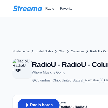
Zum Hauptinhalt springen
Radio
Favoriten
chevron_right
chevron_right
chevron_right
chevron_right
Nordamerika
United States
Ohio
Columbus
RadioU - Ra
RadioU - RadioU - Col
Where Music is Going
place
Columbus, Ohio, United States
Alternative
Ch
LIVE
play_arrow
Radio hören
RadioU - RadioU