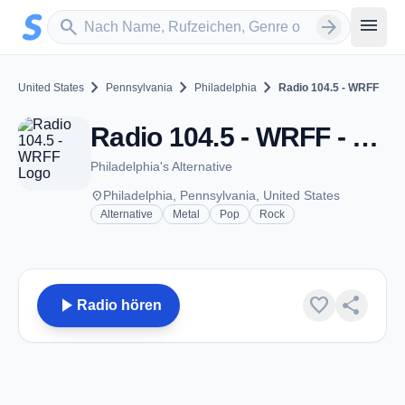
Zum Hauptinhalt springen
Sender suchen
menu
search
arrow_forward
chevron_right
chevron_right
chevron_right
United States
Pennsylvania
Philadelphia
Radio 104.5 - WRFF
Radio 104.5 - WRFF - FM 104.5 - Philadelphia, PA
Philadelphia's Alternative
place
Philadelphia, Pennsylvania, United States
Alternative
Metal
Pop
Rock
play_arrow
favorite
share
Radio hören