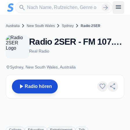
Zum Hauptinhalt springen
Sender suchen
menu
search
arrow_forward
chevron_right
chevron_right
chevron_right
Australia
New South Wales
Sydney
Radio 2SER
Radio 2SER - FM 107.3 - Sydney, NSW
Real Radio
place
Sydney, New South Wales, Australia
play_arrow
favorite
share
Radio hören