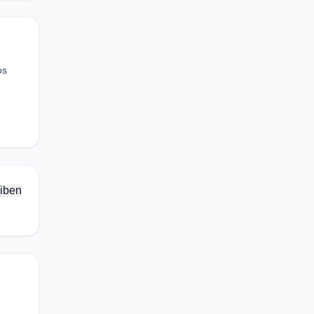
os
iben