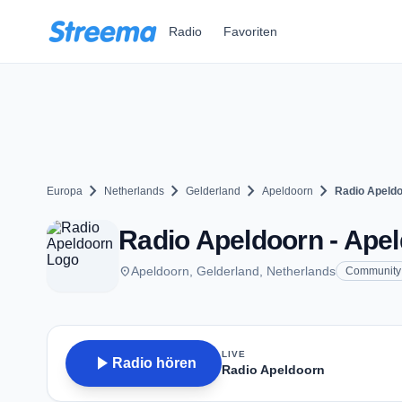
Zum Hauptinhalt springen
Radio
Favoriten
chevron_right
chevron_right
chevron_right
chevron_right
Europa
Netherlands
Gelderland
Apeldoorn
Radio Apeld
Radio Apeldoorn - Ape
place
Apeldoorn, Gelderland, Netherlands
Community
LIVE
play_arrow
Radio hören
Radio Apeldoorn