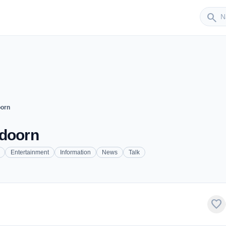
Sender
search
oorn
ldoorn
Entertainment
Information
News
Talk
favorite