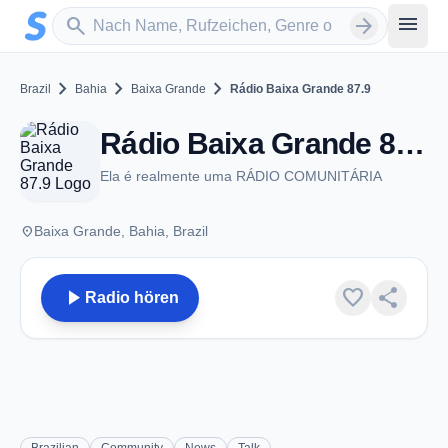
Zum Hauptinhalt springen
Sender suchen
menu
search
arrow_forward
chevron_right
chevron_right
chevron_right
Brazil
Bahia
Baixa Grande
Rádio Baixa Grande 87.9
Rádio Baixa Grande 87.9 - FM 87.9 - Baixa Grande
Ela é realmente uma RÁDIO COMUNITÁRIA
place
Baixa Grande, Bahia, Brazil
play_arrow
favorite
share
Radio hören