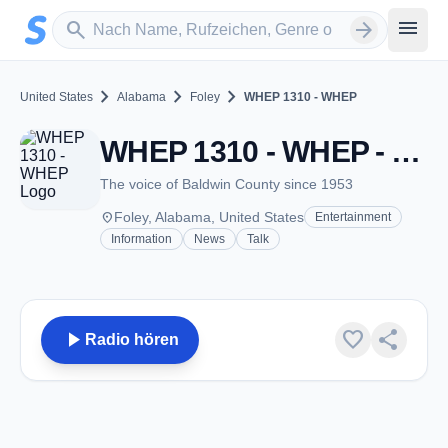
Zum Hauptinhalt springen
Sender suchen
menu
search
arrow_forward
chevron_right
chevron_right
chevron_right
United States
Alabama
Foley
WHEP 1310 - WHEP
WHEP 1310 - WHEP - AM 1310 - Foley, Al
The voice of Baldwin County since 1953
place
Foley, Alabama, United States
Entertainment
Information
News
Talk
play_arrow
favorite
share
Radio hören