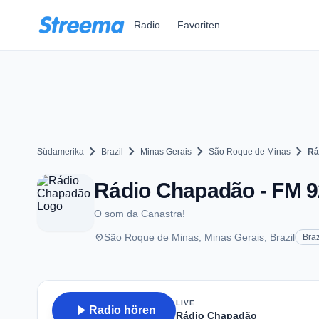
Zum Hauptinhalt springen
Radio
Favoriten
chevron_right
chevron_right
chevron_right
chevron_right
Südamerika
Brazil
Minas Gerais
São Roque de Minas
Rá
Rádio Chapadão - FM 9
O som da Canastra!
place
São Roque de Minas, Minas Gerais, Brazil
Braz
LIVE
play_arrow
Radio hören
Rádio Chapadão