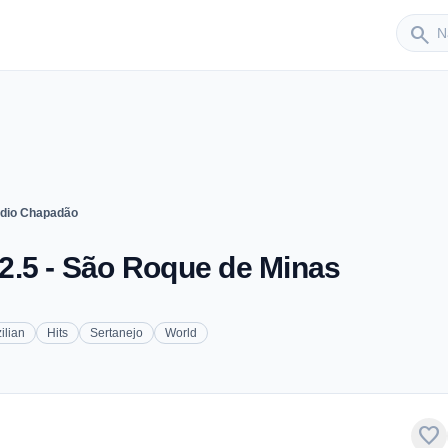
Sender
search
dio Chapadão
2.5 - São Roque de Minas
ilian
Hits
Sertanejo
World
favorite