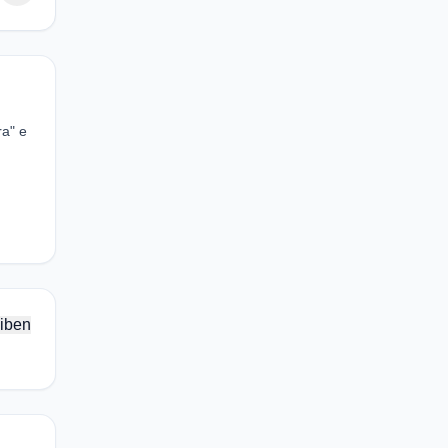
a" e
iben