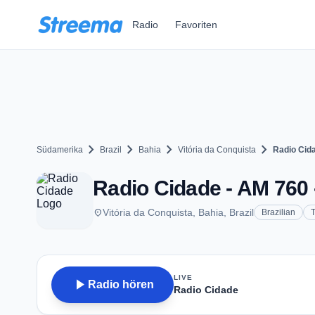
Zum Hauptinhalt springen
Radio
Favoriten
chevron_right
chevron_right
chevron_right
chevron_right
Südamerika
Brazil
Bahia
Vitória da Conquista
Radio Cid
Radio Cidade - AM 760 -
place
Vitória da Conquista, Bahia, Brazil
Brazilian
LIVE
play_arrow
Radio hören
Radio Cidade