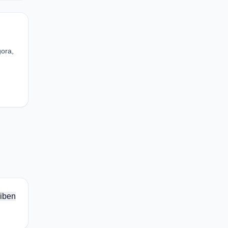
gora,
iben