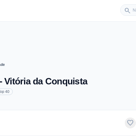
Sender
search
ade
 Vitória da Conquista
Top 40
favorite