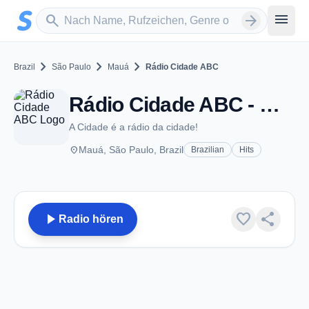
Zum Hauptinhalt springen
Sender suchen
menu
search
arrow_forward
chevron_right
chevron_right
chevron_right
Brazil
São Paulo
Mauá
Rádio Cidade ABC
Rádio Cidade ABC - Mauá
A Cidade é a rádio da cidade!
place
Mauá, São Paulo, Brazil
Brazilian
Hits
play_arrow
favorite
share
Radio hören