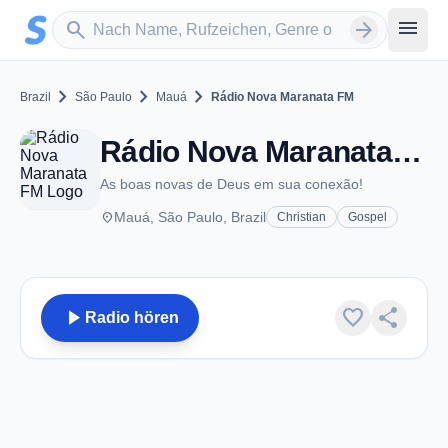
Zum Hauptinhalt springen
Sender suchen
menu
search
arrow_forward
chevron_right
chevron_right
chevron_right
Brazil
São Paulo
Mauá
Rádio Nova Maranata FM
Rádio Nova Maranata FM - Mauá
As boas novas de Deus em sua conexão!
place
Mauá, São Paulo, Brazil
Christian
Gospel
play_arrow
favorite
share
Radio hören