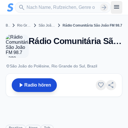
Zum Hauptinhalt springen
Sender suchen
menu
search
arrow_forward
chevron_right
chevron_right
chevron_right
Brazil
Rio Grande do Sul
São João do Polêsine
Rádio Comunitária São João FM 98.7
Rádio Comunitária São João FM 98.7 - FM 98.7 - São João do Polêsine
place
São João do Polêsine, Rio Grande do Sul, Brazil
play_arrow
favorite
share
Radio hören