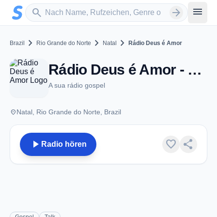
Zum Hauptinhalt springen
Sender suchen
menu
search
arrow_forward
chevron_right
chevron_right
chevron_right
Brazil
Rio Grande do Norte
Natal
Rádio Deus é Amor
Rádio Deus é Amor - FM 102.1 - Natal
A sua rádio gospel
place
Natal, Rio Grande do Norte, Brazil
play_arrow
favorite
share
Radio hören