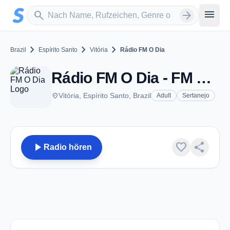
Zum Hauptinhalt springen
Sender suchen
menu
search
arrow_forward
chevron_right
chevron_right
chevron_right
Brazil
Espírito Santo
Vitória
Rádio FM O Dia
Rádio FM O Dia - FM 90.5 - Vitória
place
Vitória, Espírito Santo, Brazil
Adult
Sertanejo
play_arrow
favorite
share
Radio hören