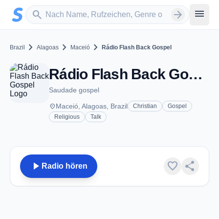
Zum Hauptinhalt springen
Sender suchen
menu
search
arrow_forward
chevron_right
chevron_right
chevron_right
Brazil
Alagoas
Maceió
Rádio Flash Back Gospel
Rádio Flash Back Gospel - Maceió
Saudade gospel
place
Maceió, Alagoas, Brazil
Christian
Gospel
Religious
Talk
play_arrow
favorite
share
Radio hören