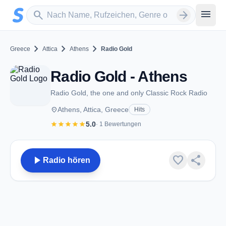
Zum Hauptinhalt springen
Sender suchen
menu
search
arrow_forward
chevron_right
chevron_right
chevron_right
Greece
Attica
Athens
Radio Gold
Radio Gold - Athens
Radio Gold, the one and only Classic Rock Radio
place
Athens, Attica, Greece
Hits
star
star
star
star
star
5.0
· 1 Bewertungen
play_arrow
favorite
share
Radio hören