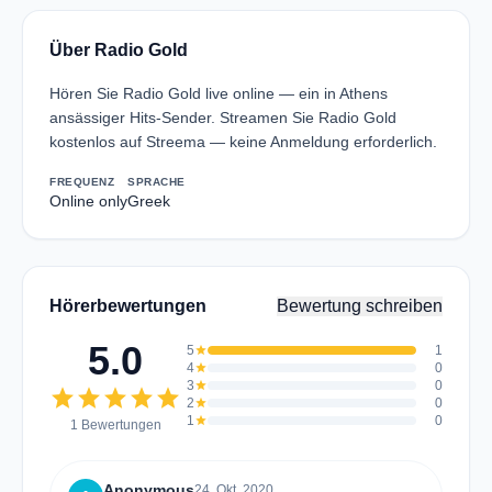
Über Radio Gold
Hören Sie Radio Gold live online — ein in Athens
ansässiger Hits-Sender. Streamen Sie Radio Gold
kostenlos auf Streema — keine Anmeldung erforderlich.
FREQUENZ
SPRACHE
Online only
Greek
Hörerbewertungen
Bewertung schreiben
5.0
5
star
1
4
star
0
3
star
0
star
star
star
star
star
2
star
0
1
star
0
1 Bewertungen
Anonymous
24. Okt. 2020