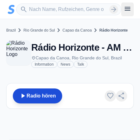
Zum Hauptinhalt springen
Sender suchen
menu
search
arrow_forward
chevron_right
chevron_right
chevron_right
Brazil
Rio Grande do Sul
Capao da Canoa
Rádio Horizonte
Rádio Horizonte - AM 1310 - Capao da Canoa
place
Capao da Canoa, Rio Grande do Sul, Brazil
Information
News
Talk
play_arrow
favorite
share
Radio hören