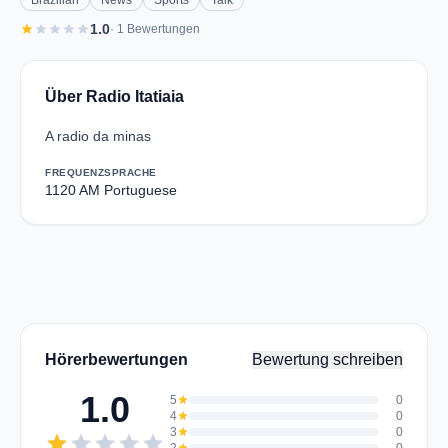
Brazilian
News
Sports
Talk
star
star
star
star
star
1.0
· 1 Bewertungen
Über Radio Itatiaia
A radio da minas
FREQUENZ
SPRACHE
1120 AM
Portuguese
Hörerbewertungen
Bewertung schreiben
1.0
5
star
0
4
star
0
3
star
0
star
star
star
star
star