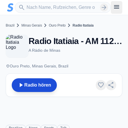
Zum Hauptinhalt springen
Sender suchen
menu
search
arrow_forward
chevron_right
chevron_right
chevron_right
Brazil
Minas Gerais
Ouro Preto
Radio Itatiaia
Radio Itatiaia - AM 1120 - Ouro Preto
A Rádio de Minas
place
Ouro Preto, Minas Gerais, Brazil
play_arrow
favorite
share
Radio hören