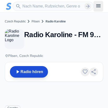
Zum Hauptinhalt springen
Sender suchen
menu
search
arrow_forward
chevron_right
chevron_right
Czech Republic
Pilsen
Radio Karoline
Radio Karoline - FM 96.3 - Pilsen
place
Pilsen, Czech Republic
play_arrow
favorite
share
Radio hören