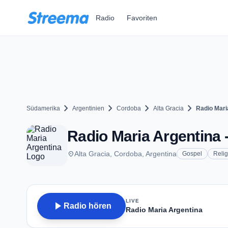
Zum Hauptinhalt springen
Radio
Favoriten
chevron_right
chevron_right
chevron_right
chevron_right
Südamerika
Argentinien
Cordoba
Alta Gracia
Radio Mari
Radio Maria Argentina -
place
Alta Gracia, Cordoba, Argentina
Gospel
Relig
LIVE
play_arrow
Radio hören
Radio Maria Argentina