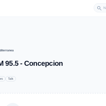
Sender
search
diterranea
M 95.5 - Concepcion
ws
Talk