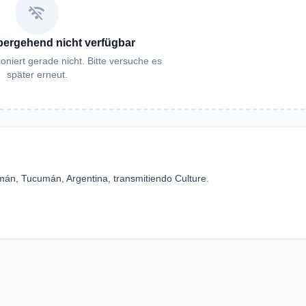
wifi_off
bergehend nicht verfügbar
oniert gerade nicht. Bitte versuche es
später erneut.
án, Tucumán, Argentina, transmitiendo Culture.