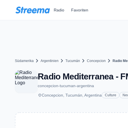
Zum Hauptinhalt springen
Radio
Favoriten
chevron_right
chevron_right
chevron_right
chevron_right
Südamerika
Argentinien
Tucumán
Concepcion
Radio Me
Radio Mediterranea - F
concepcion-tucuman-argentina
place
Concepcion, Tucumán, Argentina
Culture
Ne