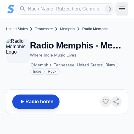
Zum Hauptinhalt springen
Sender suchen
menu
search
arrow_forward
chevron_right
chevron_right
chevron_right
United States
Tennessee
Memphis
Radio Memphis
Radio Memphis - Memphis, TN
Where Indie Music Lives
place
Memphis, Tennessee, United States
Blues
Indie
Rock
play_arrow
favorite
share
Radio hören