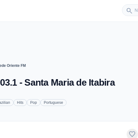
Sender
search
ede Oriente FM
3.1 - Santa Maria de Itabira
azilian
Hits
Pop
Portuguese
favorite