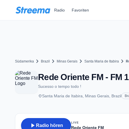
Zum Hauptinhalt springen
Radio
Favoriten
chevron_right
chevron_right
chevron_right
chevron_right
Südamerika
Brazil
Minas Gerais
Santa Maria de Itabira
R
Rede Oriente FM - FM 10
Sucesso o tempo todo !
place
Santa Maria de Itabira, Minas Gerais, Brazil
Br
LIVE
play_arrow
Radio hören
Rede Oriente FM