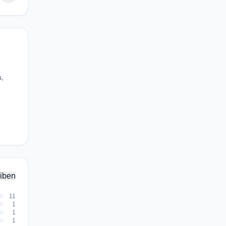
s,
iben
11
1
1
1