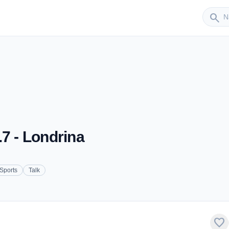
Sender
search
7 - Londrina
Sports
Talk
favorite