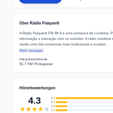
Über Rádio Paiquerê
A Rádio Paiquerê FM 98.9 é uma emissora de Londrina, P
informação e interação com os ouvintes. A rádio combina s
sendo uma das emissoras mais tradicionais e ouvidas…
Mehr anzeigen
FREQUENZ
SPRACHE
91.7 FM
Portuguese
Hörerbewertungen
4.3
5
star
4
star
3
star
star
star
star
star
star
2
star