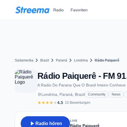
Zum Hauptinhalt springen
Radio
Favoriten
chevron_right
chevron_right
chevron_right
chevron_right
Südamerika
Brazil
Paraná
Londrina
Rádio Paiquerê
Rádio Paiquerê - FM 91.
A Radio Do Parana Que O Brasil Inteiro Conhece
place
Londrina, Paraná, Brazil
Community
News
star
star
star
star
star
4.3
· 15 Bewertungen
LIVE
play_arrow
Radio hören
Rádio Paiquerê