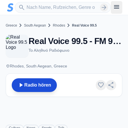
Zum Hauptinhalt springen
Sender suchen
menu
search
arrow_forward
chevron_right
chevron_right
chevron_right
Greece
South Aegean
Rhodes
Real Voice 99.5
Real Voice 99.5 - FM 99.5 - Rhodes
Το Αληθινό Ραδιόφωνο
place
Rhodes, South Aegean, Greece
play_arrow
favorite
share
Radio hören