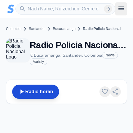
Zum Hauptinhalt springen
Sender suchen
menu
search
arrow_forward
chevron_right
chevron_right
chevron_right
Colombia
Santander
Bucaramanga
Radio Policia Nacional
Radio Policia Nacional - FM 91.7 - Bucaramanga
place
Bucaramanga, Santander, Colombia
News
Variety
play_arrow
favorite
share
Radio hören