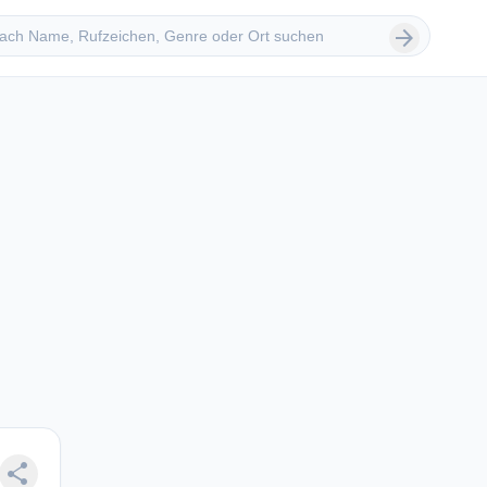
 suchen
arrow_forward
share