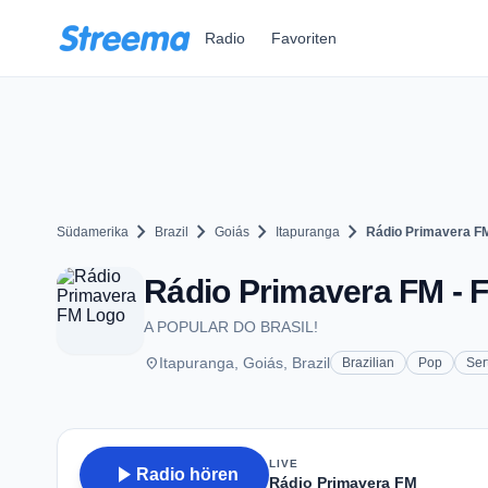
Zum Hauptinhalt springen
Radio
Favoriten
chevron_right
chevron_right
chevron_right
chevron_right
Südamerika
Brazil
Goiás
Itapuranga
Rádio Primavera F
Rádio Primavera FM - F
A POPULAR DO BRASIL!
place
Itapuranga, Goiás, Brazil
Brazilian
Pop
Ser
LIVE
play_arrow
Radio hören
Rádio Primavera FM