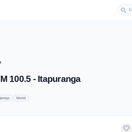
Sender
search
M
M 100.5 - Itapuranga
tanejo
World
favorite