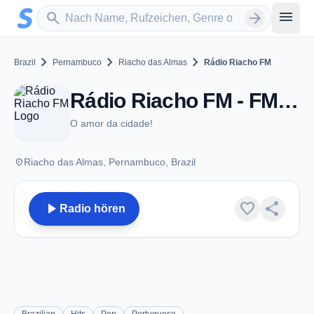
Zum Hauptinhalt springen
Sender suchen
menu
search
arrow_forward
chevron_right
chevron_right
chevron_right
Brazil
Pernambuco
Riacho das Almas
Rádio Riacho FM
Rádio Riacho FM - FM 104.9 - Riacho das Almas
O amor da cidade!
place
Riacho das Almas, Pernambuco, Brazil
play_arrow
favorite
share
Radio hören