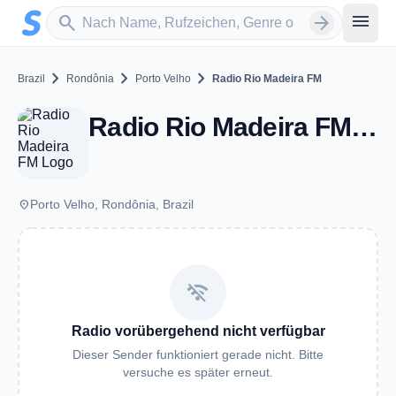
Zum Hauptinhalt springen
Sender suchen
menu
search
arrow_forward
chevron_right
chevron_right
chevron_right
Brazil
Rondônia
Porto Velho
Radio Rio Madeira FM
Radio Rio Madeira FM - FM 105.9 - Porto Velho
place
Porto Velho, Rondônia, Brazil
wifi_off
Radio vorübergehend nicht verfügbar
Dieser Sender funktioniert gerade nicht. Bitte
versuche es später erneut.