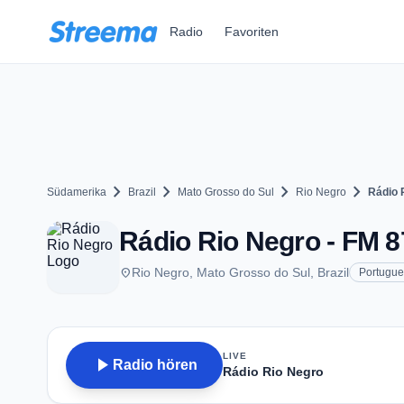
Zum Hauptinhalt springen
Radio
Favoriten
chevron_right
chevron_right
chevron_right
chevron_right
Südamerika
Brazil
Mato Grosso do Sul
Rio Negro
Rádio 
Rádio Rio Negro - FM 8
place
Rio Negro, Mato Grosso do Sul, Brazil
Portugu
LIVE
play_arrow
Radio hören
Rádio Rio Negro