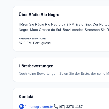
Über Rádio Rio Negro
Hören Sie Rádio Rio Negro 87.9 FM live online. Der Port
Negro, Mato Grosso do Sul, Brazil sendet. Streamen Sie 
FREQUENZ
SPRACHE
87.9 FM
Portuguese
Hörerbewertungen
Noch keine Bewertungen. Seien Sie der Erste, der seine Me
Kontakt
language
call
fmrionegro.com.br
(67) 3278-1187