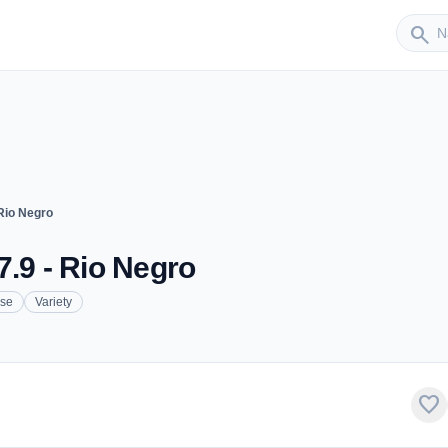
Sender
search
Rio Negro
7.9 - Rio Negro
ese
Variety
favorite