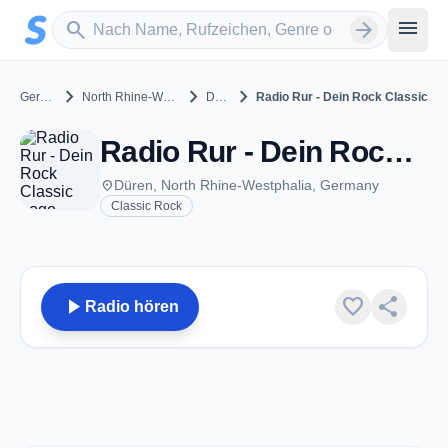
Zum Hauptinhalt springen
Sender suchen
menu
search
arrow_forward
chevron_right
chevron_right
chevron_right
Germany
North Rhine-Westphalia
Düren
Radio Rur - Dein Rock Classic
Radio Rur - Dein Rock Classic - Düren
place
Düren, North Rhine-Westphalia, Germany
Classic Rock
play_arrow
favorite
share
Radio hören