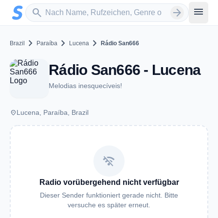
Zum Hauptinhalt springen
Sender suchen
menu
search
arrow_forward
chevron_right
chevron_right
chevron_right
Brazil
Paraíba
Lucena
Rádio San666
Rádio San666 - Lucena
Melodias inesquecíveis!
place
Lucena, Paraíba, Brazil
wifi_off
Radio vorübergehend nicht verfügbar
Dieser Sender funktioniert gerade nicht. Bitte
versuche es später erneut.