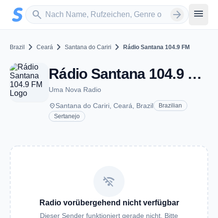
Zum Hauptinhalt springen
Sender suchen
menu
search
arrow_forward
chevron_right
chevron_right
chevron_right
Brazil
Ceará
Santana do Cariri
Rádio Santana 104.9 FM
Rádio Santana 104.9 FM - FM 104.9 - Santana do Cariri
Uma Nova Radio
place
Santana do Cariri, Ceará, Brazil
Brazilian
Sertanejo
wifi_off
Radio vorübergehend nicht verfügbar
Dieser Sender funktioniert gerade nicht. Bitte