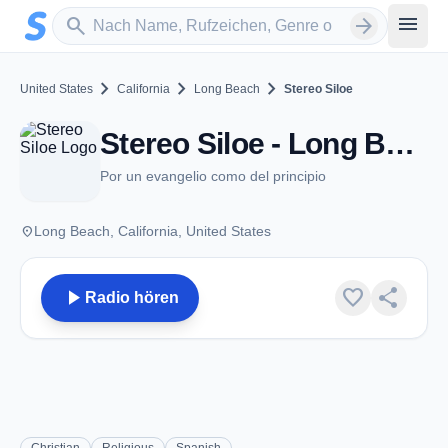
Zum Hauptinhalt springen
Sender suchen
menu
search
arrow_forward
chevron_right
chevron_right
chevron_right
United States
California
Long Beach
Stereo Siloe
Stereo Siloe - Long Beach, CA
Por un evangelio como del principio
place
Long Beach, California, United States
play_arrow
favorite
share
Radio hören