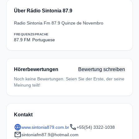
Über Rádio Sintonia 87.9
Radio Sintonia Fm 87.9 Quinze de Novembro
FREQUENZ
SPRACHE
87.9 FM
Portuguese
Hörerbewertungen
Bewertung schreiben
Noch keine Bewertungen. Seien Sie der Erste, der seine
Meinung teilt!
Kontakt
language
call
www.sintonia879.com.br
+55(54) 3322-1038
mail
sintoniafm87.9@hotmail.com