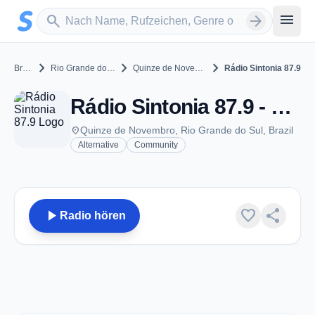
Zum Hauptinhalt springen
Sender suchen
menu
search
arrow_forward
chevron_right
chevron_right
chevron_right
Brazil
Rio Grande do Sul
Quinze de Novembro
Rádio Sintonia 87.9
Rádio Sintonia 87.9 - FM 87.9 - Quinze de Novembro
place
Quinze de Novembro, Rio Grande do Sul, Brazil
Alternative
Community
play_arrow
favorite
share
Radio hören