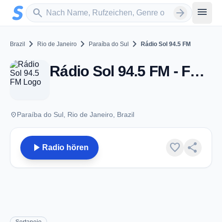
Zum Hauptinhalt springen
Sender suchen
menu
search
arrow_forward
chevron_right
chevron_right
chevron_right
Brazil
Rio de Janeiro
Paraíba do Sul
Rádio Sol 94.5 FM
Rádio Sol 94.5 FM - FM 94.5 - Paraíba do Sul
place
Paraíba do Sul, Rio de Janeiro, Brazil
play_arrow
favorite
share
Radio hören